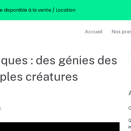
te disponible à la vente / Location
Accueil
Nos pre
iques : des génies des
ples créatures
C
4
Q
i