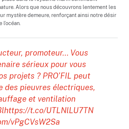
a nature. Alors que nous découvrons lentement les
leur mystère demeure, renforçant ainsi notre désir
 l’océan.
ucteur, promoteur… Vous
naire sérieux pour vous
s projets ? PRO’FIL peut
e des pieuvres électriques,
uffage et ventilation
Bl
https://t.co/UTLNlLU7TN
.com/vPgCVsW2Sa